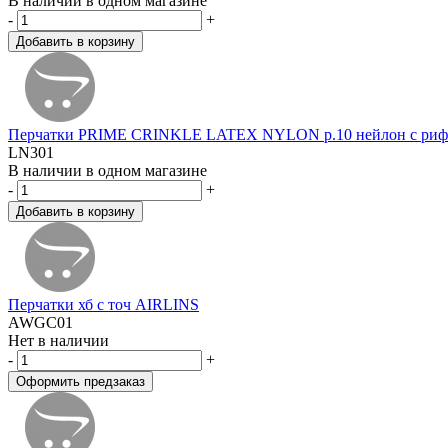
В наличии в одном магазине
-
+
Перчатки PRIME CRINKLE LATEX NYLON р.10 нейлон с рифле
LN301
В наличии в одном магазине
-
+
Перчатки хб с точ AIRLINS
AWGC01
Нет в наличии
-
+