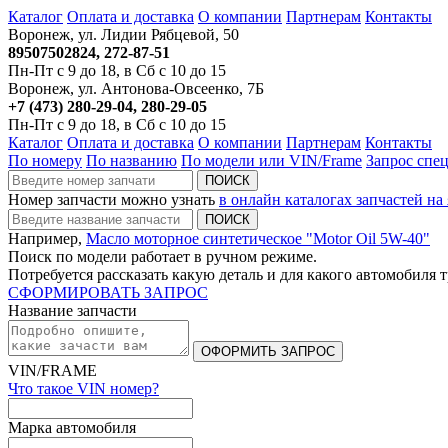
Каталог
Оплата и доставка
О компании
Партнерам
Контакты
Воронеж, ул. Лидии Рябцевой, 50
89507502824, 272-87-51
Пн-Пт с 9 до 18, в Сб с 10 до 15
Воронеж, ул. Антонова-Овсеенко, 7Б
+7 (473) 280-29-04, 280-29-05
Пн-Пт с 9 до 18, в Сб с 10 до 15
Каталог
Оплата и доставка
О компании
Партнерам
Контакты
По номеру
По названию
По модели или VIN/Frame
Запрос спе
Номер запчасти можно узнать
в онлайн каталогах запчастей н
Например,
Масло моторное синтетическое "Motor Oil 5W-40"
Поиск по модели работает в ручном режиме.
Потребуется рассказать какую деталь и для какого автомобиля 
СФОРМИРОВАТЬ ЗАПРОС
Название запчасти
VIN/FRAME
Что такое VIN номер?
Марка автомобиля