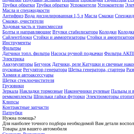
Трубки обратки
Трубки обратки
Успокоители
Успокоители
Элем
Масла и спецжидкости
Антифриз
Вода дисцилированная 1,5 л
Масла
Смазки
Спецжид
Смазки, очистители
Ходовая часть и трансмиссия
Болты и направляющие
Втулки стабилизатора
Колодки
Колодк
Сайлентблоки
Стойки и аммортизаторы
Стойки и амортизатор
Инструменты
Фильтры
Датчики топл. фильтра
Насосы ручной подкачки
Фильтра АКП
Электрика
Аккумуляторы
Бегунок
Датчики, реле
Катушки и свечные нак
пусковые
Регулятор генератора
Щетка генератора, стартера
Раз
Химия и автоаксессуары
Щетки стеклоочистителя
Грузовики
Зеркала
Накладки тормозные
Наконечники рулевые
Пальцы и 
ремкомплекты
Шпильки гайки футорки
Электромоторы отопит
Клипсы
Контрактные запчасти
Патрубки
Нужна помощь?
Для наиболее точного подбора необходимой Вам детали воспо
Товары для вашего автомобиля