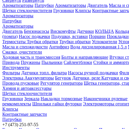
Свернуть
Развернуть
Ароматизаторы
Патрубки
Ароматизаторы
Двигатель
Масла и 
Щетки стеклоочистителя
Грузовики
Клипсы
Контрактные запч
Ароматизаторы
Патрубки
Ароматизаторы
Двигатель
Бензонасосы
Вискомуфты
Датчики
КОЛЬЦА
Кольц
(помпа)
Насос подкачки
Подушки, вставки
Поршни
Прокладки
Термостаты
Трубки обратки
Трубки обратки
Успокоители
Успо
Масла и спецжидкости
Антифриз
Вода дисцилированная 1,5 л
Смазки, очистители
Ходовая часть и трансмиссия
Болты и направляющие
Втулки с
Привода
Пружины
Пыльники
Сайлентблоки
Стойки и амморт
Инструменты
Фильтры
Датчики топл. фильтра
Насосы ручной подкачки
Фил
Электрика
Аккумуляторы
Бегунок
Датчики, реле
Катушки и св
Провода пусковые
Регулятор генератора
Щетка генератора, ста
Химия и автоаксессуары
Щетки стеклоочистителя
Грузовики
Зеркала
Накладки тормозные
Наконечники рулевые
ремкомплекты
Шпильки гайки футорки
Электромоторы отопит
Клипсы
Контрактные запчасти
Патрубки
+7 (473) 251-97-55