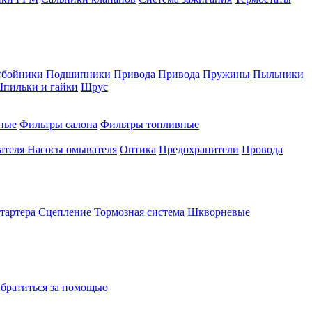
тбойники
Подшипники
Привода
Привода
Пружины
Пыльники
пильки и гайки
Шрус
ные
Фильтры салона
Фильтры топливные
ателя
Насосы омывателя
Оптика
Предохранители
Провода
тартера
Сцепление
Тормозная система
Шкворневые
братиться за помощью