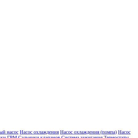
ый насос
Насос охлаждения
Насос охлаждения (помпа)
Насос
ики ГРМ
Сальники клапанов
Система зажигания
Термостаты