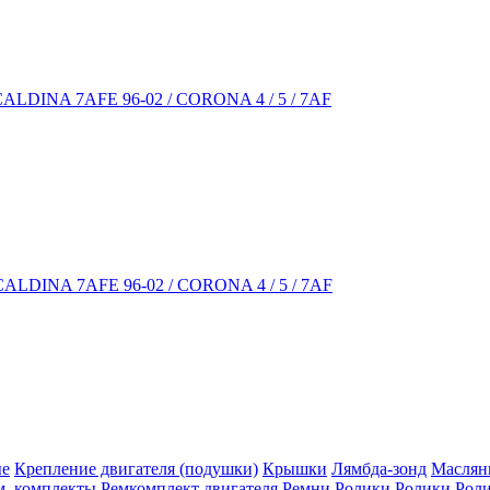
ALDINA 7AFE 96-02 / CORONA 4 / 5 / 7AF
ALDINA 7AFE 96-02 / CORONA 4 / 5 / 7AF
ые
Крепление двигателя (подушки)
Крышки
Лямбда-зонд
Маслян
м. комплекты
Ремкомплект двигателя
Ремни
Ролики
Ролики
Рол