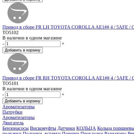
Привод в сборе FR LH TOYOTA COROLLA AE1## 4 / 5AFE / C
TO5102
В наличии в одном магазине
-
+
Привод в сборе FR RH TOYOTA COROLLA AE1## 4 / 5AFE / C
TO5101
В наличии в одном магазине
-
+
Ароматизаторы
Патрубки
Ароматизаторы
Двигатель
Бензонасосы
Вискомуфты
Датчики
КОЛЬЦА
Кольца поршнев
подкачки
Подушки, вставки
Поршни
Прокладки
Радиаторы
Ре