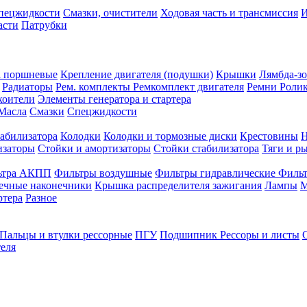
спецжидкости
Смазки, очистители
Ходовая часть и трансмиссия
И
асти
Патрубки
а поршневые
Крепление двигателя (подушки)
Крышки
Лямбда-з
Радиаторы
Рем. комплекты
Ремкомплект двигателя
Ремни
Роли
коители
Элементы генератора и стартера
Масла
Смазки
Спецжидкости
табилизатора
Колодки
Колодки и тормозные диски
Крестовины
Н
изаторы
Стойки и амортизаторы
Стойки стабилизатора
Тяги и р
ьтра АКПП
Фильтры воздушные
Фильтры гидравлические
Фильт
ечные наконечники
Крышка распределителя зажигания
Лампы
М
ртера
Разное
Пальцы и втулки рессорные
ПГУ
Подшипник
Рессоры и листы
еля