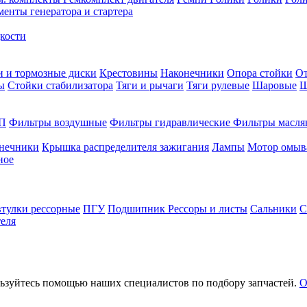
енты генератора и стартера
кости
и и тормозные диски
Крестовины
Наконечники
Опора стойки
О
ы
Стойки стабилизатора
Тяги и рычаги
Тяги рулевые
Шаровые
Ш
П
Фильтры воздушные
Фильтры гидравлические
Фильтры масля
онечники
Крышка распределителя зажигания
Лампы
Мотор омыв
ное
втулки рессорные
ПГУ
Подшипник
Рессоры и листы
Сальники
С
еля
льзуйтесь помощью наших специалистов по подбору запчастей.
О