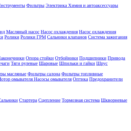
нструменты
Фильтры
Электрика
Химия и автоаксессуары
онд
Масляный насос
Насос охлаждения
Насос охлаждения
ки
Ролики
Ролики ГРМ
Сальники клапанов
Система зажигания
аконечники
Опора стойки
Отбойники
Подшипники
Привода
ычаги
Тяги рулевые
Шаровые
Шпильки и гайки
Шрус
ры масляные
Фильтры салона
Фильтры топливные
отор омывателя
Насосы омывателя
Оптика
Предохранители
Сальники
Стартера
Сцепление
Тормозная система
Шкворневые