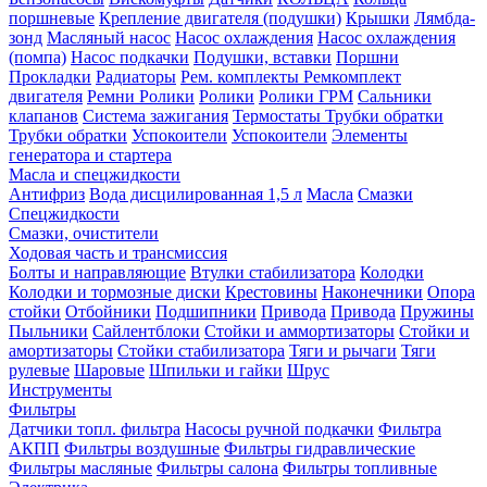
поршневые
Крепление двигателя (подушки)
Крышки
Лямбда-
зонд
Масляный насос
Насос охлаждения
Насос охлаждения
(помпа)
Насос подкачки
Подушки, вставки
Поршни
Прокладки
Радиаторы
Рем. комплекты
Ремкомплект
двигателя
Ремни
Ролики
Ролики
Ролики ГРМ
Сальники
клапанов
Система зажигания
Термостаты
Трубки обратки
Трубки обратки
Успокоители
Успокоители
Элементы
генератора и стартера
Масла и спецжидкости
Антифриз
Вода дисцилированная 1,5 л
Масла
Смазки
Спецжидкости
Смазки, очистители
Ходовая часть и трансмиссия
Болты и направляющие
Втулки стабилизатора
Колодки
Колодки и тормозные диски
Крестовины
Наконечники
Опора
стойки
Отбойники
Подшипники
Привода
Привода
Пружины
Пыльники
Сайлентблоки
Стойки и аммортизаторы
Стойки и
амортизаторы
Стойки стабилизатора
Тяги и рычаги
Тяги
рулевые
Шаровые
Шпильки и гайки
Шрус
Инструменты
Фильтры
Датчики топл. фильтра
Насосы ручной подкачки
Фильтра
АКПП
Фильтры воздушные
Фильтры гидравлические
Фильтры масляные
Фильтры салона
Фильтры топливные