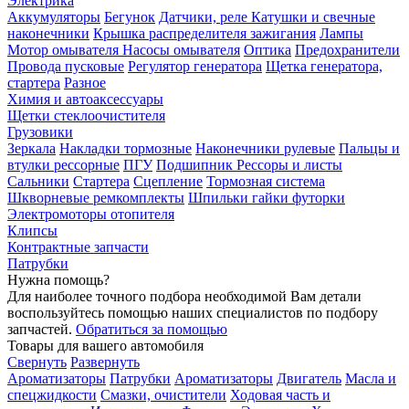
Электрика
Аккумуляторы
Бегунок
Датчики, реле
Катушки и свечные
наконечники
Крышка распределителя зажигания
Лампы
Мотор омывателя
Насосы омывателя
Оптика
Предохранители
Провода пусковые
Регулятор генератора
Щетка генератора,
стартера
Разное
Химия и автоаксессуары
Щетки стеклоочистителя
Грузовики
Зеркала
Накладки тормозные
Наконечники рулевые
Пальцы и
втулки рессорные
ПГУ
Подшипник
Рессоры и листы
Сальники
Стартера
Сцепление
Тормозная система
Шкворневые ремкомплекты
Шпильки гайки футорки
Электромоторы отопителя
Клипсы
Контрактные запчасти
Патрубки
Нужна помощь?
Для наиболее точного подбора необходимой Вам детали
воспользуйтесь помощью наших специалистов по подбору
запчастей.
Обратиться за помощью
Товары для вашего автомобиля
Свернуть
Развернуть
Ароматизаторы
Патрубки
Ароматизаторы
Двигатель
Масла и
спецжидкости
Смазки, очистители
Ходовая часть и