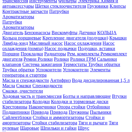
трансмиссия
Инструменты
Фильтры
Электрика
Химия и
автоаксессуары
Щетки стеклоочистителя
Грузовики
Клипсы
Контрактные запчасти
Патрубки
Ароматизаторы
Патрубки
Ароматизаторы
Двигатель
Бензонасосы
Вискомуфты
Датчики
КОЛЬЦА
Кольца поршневые
Крепление двигателя (подушки)
Крышки
Лямбда-зонд
Масляный насос
Насос охлаждения
Насос
охлаждения (помпа)
Насос подкачки
Подушки, вставки
Поршни
Прокладки
Радиаторы
Рем. комплекты
Ремкомплект
двигателя
Ремни
Ролики
Ролики
Ролики ГРМ
Сальники
клапанов
Система зажигания
Термостаты
Трубки обратки
Трубки обратки
Успокоители
Успокоители
Элементы
генератора и стартера
Масла и спецжидкости
Антифриз
Вода дисцилированная 1,5 л
Масла
Смазки
Спецжидкости
Смазки, очистители
Ходовая часть и трансмиссия
Болты и направляющие
Втулки
стабилизатора
Колодки
Колодки и тормозные диски
Крестовины
Наконечники
Опора стойки
Отбойники
Подшипники
Привода
Привода
Пружины
Пыльники
Сайлентблоки
Стойки и аммортизаторы
Стойки и
амортизаторы
Стойки стабилизатора
Тяги и рычаги
Тяги
рулевые
Шаровые
Шпильки и гайки
Шрус