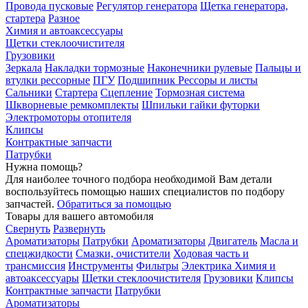
Провода пусковые
Регулятор генератора
Щетка генератора,
стартера
Разное
Химия и автоаксессуары
Щетки стеклоочистителя
Грузовики
Зеркала
Накладки тормозные
Наконечники рулевые
Пальцы и
втулки рессорные
ПГУ
Подшипник
Рессоры и листы
Сальники
Стартера
Сцепление
Тормозная система
Шкворневые ремкомплекты
Шпильки гайки футорки
Электромоторы отопителя
Клипсы
Контрактные запчасти
Патрубки
Нужна помощь?
Для наиболее точного подбора необходимой Вам детали
воспользуйтесь помощью наших специалистов по подбору
запчастей.
Обратиться за помощью
Товары для вашего автомобиля
Свернуть
Развернуть
Ароматизаторы
Патрубки
Ароматизаторы
Двигатель
Масла и
спецжидкости
Смазки, очистители
Ходовая часть и
трансмиссия
Инструменты
Фильтры
Электрика
Химия и
автоаксессуары
Щетки стеклоочистителя
Грузовики
Клипсы
Контрактные запчасти
Патрубки
Ароматизаторы