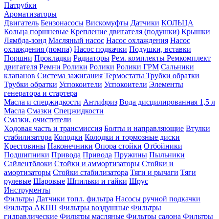
Патрубки
Ароматизаторы
Двигатель
Бензонасосы
Вискомуфты
Датчики
КОЛЬЦА
Кольца поршневые
Крепление двигателя (подушки)
Крышки
Лямбда-зонд
Масляный насос
Насос охлаждения
Насос
охлаждения (помпа)
Насос подкачки
Подушки, вставки
Поршни
Прокладки
Радиаторы
Рем. комплекты
Ремкомплект
двигателя
Ремни
Ролики
Ролики
Ролики ГРМ
Сальники
клапанов
Система зажигания
Термостаты
Трубки обратки
Трубки обратки
Успокоители
Успокоители
Элементы
генератора и стартера
Масла и спецжидкости
Антифриз
Вода дисцилированная 1,5 л
Масла
Смазки
Спецжидкости
Смазки, очистители
Ходовая часть и трансмиссия
Болты и направляющие
Втулки
стабилизатора
Колодки
Колодки и тормозные диски
Крестовины
Наконечники
Опора стойки
Отбойники
Подшипники
Привода
Привода
Пружины
Пыльники
Сайлентблоки
Стойки и аммортизаторы
Стойки и
амортизаторы
Стойки стабилизатора
Тяги и рычаги
Тяги
рулевые
Шаровые
Шпильки и гайки
Шрус
Инструменты
Фильтры
Датчики топл. фильтра
Насосы ручной подкачки
Фильтра АКПП
Фильтры воздушные
Фильтры
гидравлические
Фильтры масляные
Фильтры салона
Фильтры