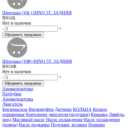
Шпилька (10L) HINO 5T. ЗАДНЯЯ
BN10L
Нет в наличии
-
+
Шпилька (10R) HINO 5T. ЗАДНЯЯ
BN10R
Нет в наличии
-
+
Ароматизаторы
Патрубки
Ароматизаторы
Двигатель
Бензонасосы
Вискомуфты
Датчики
КОЛЬЦА
Кольца
поршневые
Крепление двигателя (подушки)
Крышки
Лямбда-
зонд
Масляный насос
Насос охлаждения
Насос охлаждения
(помпа)
Насос подкачки
Подушки, вставки
Поршни