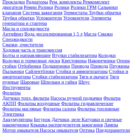
Прокладки
Радиаторы
Рем. комплекты
Ремкомплект
двигателя
Ремни
Ролики
Ролики
Ролики ГРМ
Сальники
клапанов
Система зажигания
Термостаты
Трубки обратки
Трубки обратки
Успокоители
Успокоители
Элементы
генератора и стартера
Масла и спецжидкости
Антифриз
Вода дисцилированная 1,5 л
Масла
Смазки
Спецжидкости
Смазки, очистители
Ходовая часть и трансмиссия
Болты и направляющие
Втулки стабилизатора
Колодки
Колодки и тормозные диски
Крестовины
Наконечники
Опора
стойки
Отбойники
Подшипники
Привода
Привода
Пружины
Пыльники
Сайлентблоки
Стойки и аммортизаторы
Стойки и
амортизаторы
Стойки стабилизатора
Тяги и рычаги
Тяги
рулевые
Шаровые
Шпильки и гайки
Шрус
Инструменты
Фильтры
Датчики топл. фильтра
Насосы ручной подкачки
Фильтра
АКПП
Фильтры воздушные
Фильтры гидравлические
Фильтры масляные
Фильтры салона
Фильтры топливные
Электрика
Аккумуляторы
Бегунок
Датчики, реле
Катушки и свечные
наконечники
Крышка распределителя зажигания
Лампы
Мотор омывателя
Насосы омывателя
Оптика
Предохранители