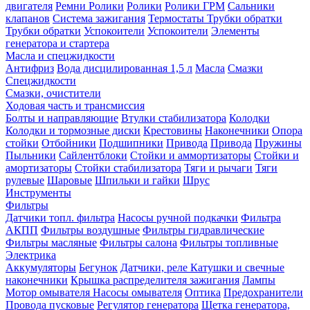
двигателя
Ремни
Ролики
Ролики
Ролики ГРМ
Сальники
клапанов
Система зажигания
Термостаты
Трубки обратки
Трубки обратки
Успокоители
Успокоители
Элементы
генератора и стартера
Масла и спецжидкости
Антифриз
Вода дисцилированная 1,5 л
Масла
Смазки
Спецжидкости
Смазки, очистители
Ходовая часть и трансмиссия
Болты и направляющие
Втулки стабилизатора
Колодки
Колодки и тормозные диски
Крестовины
Наконечники
Опора
стойки
Отбойники
Подшипники
Привода
Привода
Пружины
Пыльники
Сайлентблоки
Стойки и аммортизаторы
Стойки и
амортизаторы
Стойки стабилизатора
Тяги и рычаги
Тяги
рулевые
Шаровые
Шпильки и гайки
Шрус
Инструменты
Фильтры
Датчики топл. фильтра
Насосы ручной подкачки
Фильтра
АКПП
Фильтры воздушные
Фильтры гидравлические
Фильтры масляные
Фильтры салона
Фильтры топливные
Электрика
Аккумуляторы
Бегунок
Датчики, реле
Катушки и свечные
наконечники
Крышка распределителя зажигания
Лампы
Мотор омывателя
Насосы омывателя
Оптика
Предохранители
Провода пусковые
Регулятор генератора
Щетка генератора,