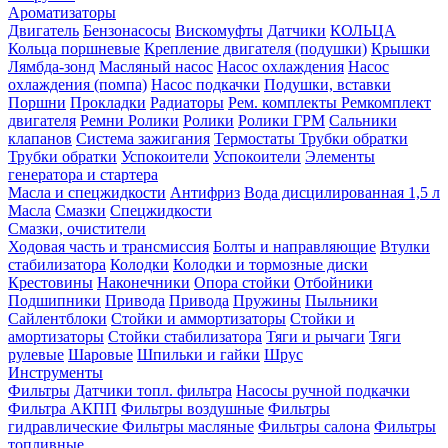
Ароматизаторы
Двигатель
Бензонасосы
Вискомуфты
Датчики
КОЛЬЦА
Кольца поршневые
Крепление двигателя (подушки)
Крышки
Лямбда-зонд
Масляный насос
Насос охлаждения
Насос
охлаждения (помпа)
Насос подкачки
Подушки, вставки
Поршни
Прокладки
Радиаторы
Рем. комплекты
Ремкомплект
двигателя
Ремни
Ролики
Ролики
Ролики ГРМ
Сальники
клапанов
Система зажигания
Термостаты
Трубки обратки
Трубки обратки
Успокоители
Успокоители
Элементы
генератора и стартера
Масла и спецжидкости
Антифриз
Вода дисцилированная 1,5 л
Масла
Смазки
Спецжидкости
Смазки, очистители
Ходовая часть и трансмиссия
Болты и направляющие
Втулки
стабилизатора
Колодки
Колодки и тормозные диски
Крестовины
Наконечники
Опора стойки
Отбойники
Подшипники
Привода
Привода
Пружины
Пыльники
Сайлентблоки
Стойки и аммортизаторы
Стойки и
амортизаторы
Стойки стабилизатора
Тяги и рычаги
Тяги
рулевые
Шаровые
Шпильки и гайки
Шрус
Инструменты
Фильтры
Датчики топл. фильтра
Насосы ручной подкачки
Фильтра АКПП
Фильтры воздушные
Фильтры
гидравлические
Фильтры масляные
Фильтры салона
Фильтры
топливные