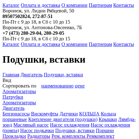
Каталог
Оплата и доставка
О компании
Партнерам
Контакты
Воронеж, ул. Лидии Рябцевой, 50
89507502824, 272-87-51
Пн-Пт с 9 до 18, в Сб с 10 до 15
Воронеж, ул. Антонова-Овсеенко, 7Б
+7 (473) 280-29-04, 280-29-05
Пн-Пт с 9 до 18, в Сб с 10 до 15
Каталог
Оплата и доставка
О компании
Партнерам
Контакты
Подушки, вставки
Главная
Двигатель
Подушки, вставки
Вид
Сортировать по
наименованию
цене
Ароматизаторы
Патрубки
Ароматизаторы
Двигатель
Бензонасосы
Вискомуфты
Датчики
КОЛЬЦА
Кольца
поршневые
Крепление двигателя (подушки)
Крышки
Лямбда-
зонд
Масляный насос
Насос охлаждения
Насос охлаждения
(помпа)
Насос подкачки
Подушки, вставки
Поршни
Прокладки
Радиаторы
Рем. комплекты
Ремкомплект