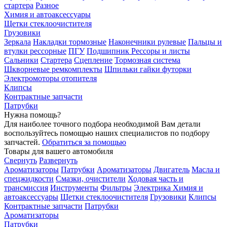
стартера
Разное
Химия и автоаксессуары
Щетки стеклоочистителя
Грузовики
Зеркала
Накладки тормозные
Наконечники рулевые
Пальцы и
втулки рессорные
ПГУ
Подшипник
Рессоры и листы
Сальники
Стартера
Сцепление
Тормозная система
Шкворневые ремкомплекты
Шпильки гайки футорки
Электромоторы отопителя
Клипсы
Контрактные запчасти
Патрубки
Нужна помощь?
Для наиболее точного подбора необходимой Вам детали
воспользуйтесь помощью наших специалистов по подбору
запчастей.
Обратиться за помощью
Товары для вашего автомобиля
Свернуть
Развернуть
Ароматизаторы
Патрубки
Ароматизаторы
Двигатель
Масла и
спецжидкости
Смазки, очистители
Ходовая часть и
трансмиссия
Инструменты
Фильтры
Электрика
Химия и
автоаксессуары
Щетки стеклоочистителя
Грузовики
Клипсы
Контрактные запчасти
Патрубки
Ароматизаторы
Патрубки