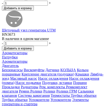
-
+
Щеточный узел генератора UTM
HN3673
В наличии в одном магазине
-
+
Ароматизаторы
Патрубки
Ароматизаторы
Двигатель
Бензонасосы
Вискомуфты
Датчики
КОЛЬЦА
Кольца
поршневые
Крепление двигателя (подушки)
Крышки
Лямбда-
зонд
Масляный насос
Насос охлаждения
Насос охлаждения
(помпа)
Насос подкачки
Подушки, вставки
Поршни
Прокладки
Радиаторы
Рем. комплекты
Ремкомплект
двигателя
Ремни
Ролики
Ролики
Ролики ГРМ
Сальники
клапанов
Система зажигания
Термостаты
Трубки обратки
Трубки обратки
Успокоители
Успокоители
Элементы
генератора и стартера