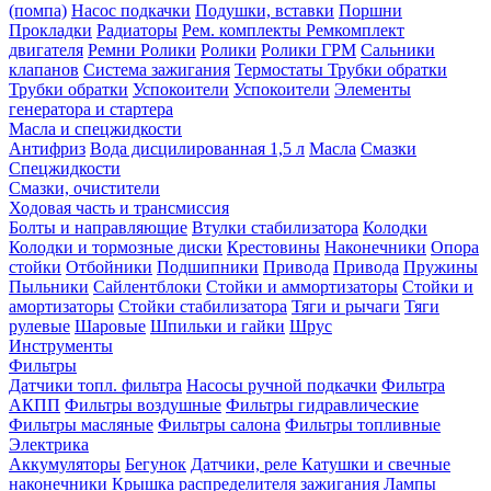
(помпа)
Насос подкачки
Подушки, вставки
Поршни
Прокладки
Радиаторы
Рем. комплекты
Ремкомплект
двигателя
Ремни
Ролики
Ролики
Ролики ГРМ
Сальники
клапанов
Система зажигания
Термостаты
Трубки обратки
Трубки обратки
Успокоители
Успокоители
Элементы
генератора и стартера
Масла и спецжидкости
Антифриз
Вода дисцилированная 1,5 л
Масла
Смазки
Спецжидкости
Смазки, очистители
Ходовая часть и трансмиссия
Болты и направляющие
Втулки стабилизатора
Колодки
Колодки и тормозные диски
Крестовины
Наконечники
Опора
стойки
Отбойники
Подшипники
Привода
Привода
Пружины
Пыльники
Сайлентблоки
Стойки и аммортизаторы
Стойки и
амортизаторы
Стойки стабилизатора
Тяги и рычаги
Тяги
рулевые
Шаровые
Шпильки и гайки
Шрус
Инструменты
Фильтры
Датчики топл. фильтра
Насосы ручной подкачки
Фильтра
АКПП
Фильтры воздушные
Фильтры гидравлические
Фильтры масляные
Фильтры салона
Фильтры топливные
Электрика
Аккумуляторы
Бегунок
Датчики, реле
Катушки и свечные
наконечники
Крышка распределителя зажигания
Лампы