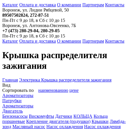
Каталог
Оплата и доставка
О компании
Партнерам
Контакты
Воронеж, ул. Лидии Рябцевой, 50
89507502824, 272-87-51
Пн-Пт с 9 до 18, в Сб с 10 до 15
Воронеж, ул. Антонова-Овсеенко, 7Б
+7 (473) 280-29-04, 280-29-05
Пн-Пт с 9 до 18, в Сб с 10 до 15
Каталог
Оплата и доставка
О компании
Партнерам
Контакты
Крышка распределителя
зажигания
Главная
Электрика
Крышка распределителя зажигания
Вид
Сортировать по
наименованию
цене
Ароматизаторы
Патрубки
Ароматизаторы
Двигатель
Бензонасосы
Вискомуфты
Датчики
КОЛЬЦА
Кольца
поршневые
Крепление двигателя (подушки)
Крышки
Лямбда-
зонд
Масляный насос
Насос охлаждения
Насос охлаждения