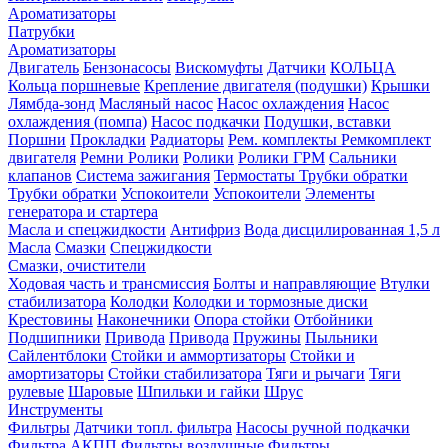
Ароматизаторы
Патрубки
Ароматизаторы
Двигатель
Бензонасосы
Вискомуфты
Датчики
КОЛЬЦА
Кольца поршневые
Крепление двигателя (подушки)
Крышки
Лямбда-зонд
Масляный насос
Насос охлаждения
Насос
охлаждения (помпа)
Насос подкачки
Подушки, вставки
Поршни
Прокладки
Радиаторы
Рем. комплекты
Ремкомплект
двигателя
Ремни
Ролики
Ролики
Ролики ГРМ
Сальники
клапанов
Система зажигания
Термостаты
Трубки обратки
Трубки обратки
Успокоители
Успокоители
Элементы
генератора и стартера
Масла и спецжидкости
Антифриз
Вода дисцилированная 1,5 л
Масла
Смазки
Спецжидкости
Смазки, очистители
Ходовая часть и трансмиссия
Болты и направляющие
Втулки
стабилизатора
Колодки
Колодки и тормозные диски
Крестовины
Наконечники
Опора стойки
Отбойники
Подшипники
Привода
Привода
Пружины
Пыльники
Сайлентблоки
Стойки и аммортизаторы
Стойки и
амортизаторы
Стойки стабилизатора
Тяги и рычаги
Тяги
рулевые
Шаровые
Шпильки и гайки
Шрус
Инструменты
Фильтры
Датчики топл. фильтра
Насосы ручной подкачки
Фильтра АКПП
Фильтры воздушные
Фильтры