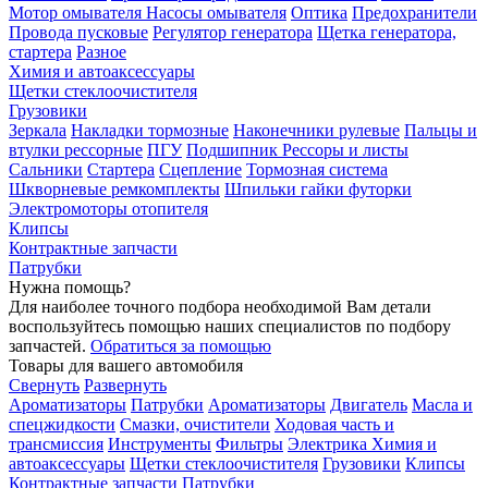
Мотор омывателя
Насосы омывателя
Оптика
Предохранители
Провода пусковые
Регулятор генератора
Щетка генератора,
стартера
Разное
Химия и автоаксессуары
Щетки стеклоочистителя
Грузовики
Зеркала
Накладки тормозные
Наконечники рулевые
Пальцы и
втулки рессорные
ПГУ
Подшипник
Рессоры и листы
Сальники
Стартера
Сцепление
Тормозная система
Шкворневые ремкомплекты
Шпильки гайки футорки
Электромоторы отопителя
Клипсы
Контрактные запчасти
Патрубки
Нужна помощь?
Для наиболее точного подбора необходимой Вам детали
воспользуйтесь помощью наших специалистов по подбору
запчастей.
Обратиться за помощью
Товары для вашего автомобиля
Свернуть
Развернуть
Ароматизаторы
Патрубки
Ароматизаторы
Двигатель
Масла и
спецжидкости
Смазки, очистители
Ходовая часть и
трансмиссия
Инструменты
Фильтры
Электрика
Химия и
автоаксессуары
Щетки стеклоочистителя
Грузовики
Клипсы
Контрактные запчасти
Патрубки