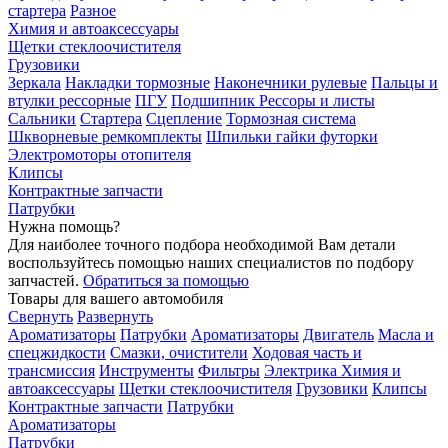
стартера
Разное
Химия и автоаксессуары
Щетки стеклоочистителя
Грузовики
Зеркала
Накладки тормозные
Наконечники рулевые
Пальцы и
втулки рессорные
ПГУ
Подшипник
Рессоры и листы
Сальники
Стартера
Сцепление
Тормозная система
Шкворневые ремкомплекты
Шпильки гайки футорки
Электромоторы отопителя
Клипсы
Контрактные запчасти
Патрубки
Нужна помощь?
Для наиболее точного подбора необходимой Вам детали
воспользуйтесь помощью наших специалистов по подбору
запчастей.
Обратиться за помощью
Товары для вашего автомобиля
Свернуть
Развернуть
Ароматизаторы
Патрубки
Ароматизаторы
Двигатель
Масла и
спецжидкости
Смазки, очистители
Ходовая часть и
трансмиссия
Инструменты
Фильтры
Электрика
Химия и
автоаксессуары
Щетки стеклоочистителя
Грузовики
Клипсы
Контрактные запчасти
Патрубки
Ароматизаторы
Патрубки