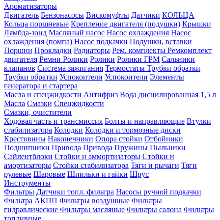
Ароматизаторы
Двигатель
Бензонасосы
Вискомуфты
Датчики
КОЛЬЦА
Кольца поршневые
Крепление двигателя (подушки)
Крышки
Лямбда-зонд
Масляный насос
Насос охлаждения
Насос
охлаждения (помпа)
Насос подкачки
Подушки, вставки
Поршни
Прокладки
Радиаторы
Рем. комплекты
Ремкомплект
двигателя
Ремни
Ролики
Ролики
Ролики ГРМ
Сальники
клапанов
Система зажигания
Термостаты
Трубки обратки
Трубки обратки
Успокоители
Успокоители
Элементы
генератора и стартера
Масла и спецжидкости
Антифриз
Вода дисцилированная 1,5 л
Масла
Смазки
Спецжидкости
Смазки, очистители
Ходовая часть и трансмиссия
Болты и направляющие
Втулки
стабилизатора
Колодки
Колодки и тормозные диски
Крестовины
Наконечники
Опора стойки
Отбойники
Подшипники
Привода
Привода
Пружины
Пыльники
Сайлентблоки
Стойки и аммортизаторы
Стойки и
амортизаторы
Стойки стабилизатора
Тяги и рычаги
Тяги
рулевые
Шаровые
Шпильки и гайки
Шрус
Инструменты
Фильтры
Датчики топл. фильтра
Насосы ручной подкачки
Фильтра АКПП
Фильтры воздушные
Фильтры
гидравлические
Фильтры масляные
Фильтры салона
Фильтры
топливные