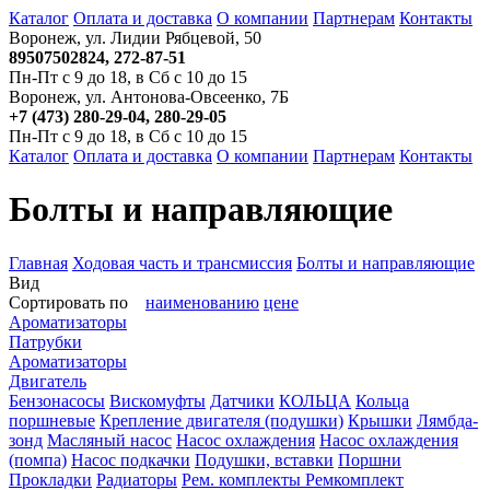
Каталог
Оплата и доставка
О компании
Партнерам
Контакты
Воронеж, ул. Лидии Рябцевой, 50
89507502824, 272-87-51
Пн-Пт с 9 до 18, в Сб с 10 до 15
Воронеж, ул. Антонова-Овсеенко, 7Б
+7 (473) 280-29-04, 280-29-05
Пн-Пт с 9 до 18, в Сб с 10 до 15
Каталог
Оплата и доставка
О компании
Партнерам
Контакты
Болты и направляющие
Главная
Ходовая часть и трансмиссия
Болты и направляющие
Вид
Сортировать по
наименованию
цене
Ароматизаторы
Патрубки
Ароматизаторы
Двигатель
Бензонасосы
Вискомуфты
Датчики
КОЛЬЦА
Кольца
поршневые
Крепление двигателя (подушки)
Крышки
Лямбда-
зонд
Масляный насос
Насос охлаждения
Насос охлаждения
(помпа)
Насос подкачки
Подушки, вставки
Поршни
Прокладки
Радиаторы
Рем. комплекты
Ремкомплект