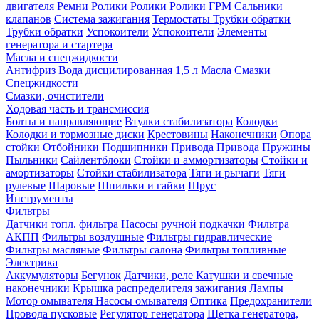
двигателя
Ремни
Ролики
Ролики
Ролики ГРМ
Сальники
клапанов
Система зажигания
Термостаты
Трубки обратки
Трубки обратки
Успокоители
Успокоители
Элементы
генератора и стартера
Масла и спецжидкости
Антифриз
Вода дисцилированная 1,5 л
Масла
Смазки
Спецжидкости
Смазки, очистители
Ходовая часть и трансмиссия
Болты и направляющие
Втулки стабилизатора
Колодки
Колодки и тормозные диски
Крестовины
Наконечники
Опора
стойки
Отбойники
Подшипники
Привода
Привода
Пружины
Пыльники
Сайлентблоки
Стойки и аммортизаторы
Стойки и
амортизаторы
Стойки стабилизатора
Тяги и рычаги
Тяги
рулевые
Шаровые
Шпильки и гайки
Шрус
Инструменты
Фильтры
Датчики топл. фильтра
Насосы ручной подкачки
Фильтра
АКПП
Фильтры воздушные
Фильтры гидравлические
Фильтры масляные
Фильтры салона
Фильтры топливные
Электрика
Аккумуляторы
Бегунок
Датчики, реле
Катушки и свечные
наконечники
Крышка распределителя зажигания
Лампы
Мотор омывателя
Насосы омывателя
Оптика
Предохранители
Провода пусковые
Регулятор генератора
Щетка генератора,