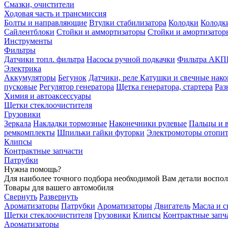
Смазки, очистители
Ходовая часть и трансмиссия
Болты и направляющие
Втулки стабилизатора
Колодки
Колодк
Сайлентблоки
Стойки и аммортизаторы
Стойки и амортизатор
Инструменты
Фильтры
Датчики топл. фильтра
Насосы ручной подкачки
Фильтра АКП
Электрика
Аккумуляторы
Бегунок
Датчики, реле
Катушки и свечные нак
пусковые
Регулятор генератора
Щетка генератора, стартера
Раз
Химия и автоаксессуары
Щетки стеклоочистителя
Грузовики
Зеркала
Накладки тормозные
Наконечники рулевые
Пальцы и 
ремкомплекты
Шпильки гайки футорки
Электромоторы отопит
Клипсы
Контрактные запчасти
Патрубки
Нужна помощь?
Для наиболее точного подбора необходимой Вам детали воспо
Товары для вашего автомобиля
Свернуть
Развернуть
Ароматизаторы
Патрубки
Ароматизаторы
Двигатель
Масла и 
Щетки стеклоочистителя
Грузовики
Клипсы
Контрактные запч
Ароматизаторы