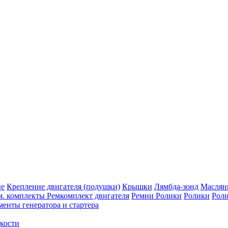
ые
Крепление двигателя (подушки)
Крышки
Лямбда-зонд
Маслян
м. комплекты
Ремкомплект двигателя
Ремни
Ролики
Ролики
Рол
енты генератора и стартера
кости