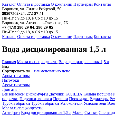
Каталог
Оплата и доставка
О компании
Партнерам
Контакты
Воронеж, ул. Лидии Рябцевой, 50
89507502824, 272-87-51
Пн-Пт с 9 до 18, в Сб с 10 до 15
Воронеж, ул. Антонова-Овсеенко, 7Б
+7 (473) 280-29-04, 280-29-05
Пн-Пт с 9 до 18, в Сб с 10 до 15
Каталог
Оплата и доставка
О компании
Партнерам
Контакты
Вода дисцилированная 1,5 л
Главная
Масла и спецжидкости
Вода дисцилированная 1,5 л
Вид
Сортировать по
наименованию
цене
Ароматизаторы
Патрубки
Ароматизаторы
Двигатель
Бензонасосы
Вискомуфты
Датчики
КОЛЬЦА
Кольца поршнев
подкачки
Подушки, вставки
Поршни
Прокладки
Радиаторы
Ре
Трубки обратки
Трубки обратки
Успокоители
Успокоители
Элем
Масла и спецжидкости
Антифриз
Вода дисцилированная 1,5 л
Масла
Смазки
Спецжид