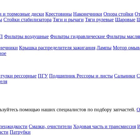
и и тормозные диски
Крестовины
Наконечники
Опора стойки
О
ы
Стойки стабилизатора
Тяги и рычаги
Тяги рулевые
Шаровые
Ш
П
Фильтры воздушные
Фильтры гидравлические
Фильтры масля
онечники
Крышка распределителя зажигания
Лампы
Мотор омыв
ное
втулки рессорные
ПГУ
Подшипник
Рессоры и листы
Сальники
С
еля
льзуйтесь помощью наших специалистов по подбору запчастей.
О
спецжидкости
Смазки, очистители
Ходовая часть и трансмиссия
И
асти
Патрубки