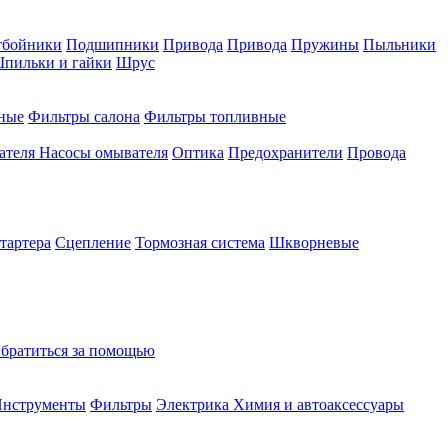
тбойники
Подшипники
Привода
Привода
Пружины
Пыльники
пильки и гайки
Шрус
ные
Фильтры салона
Фильтры топливные
ателя
Насосы омывателя
Оптика
Предохранители
Провода
тартера
Сцепление
Тормозная система
Шкворневые
братиться за помощью
нструменты
Фильтры
Электрика
Химия и автоаксессуары