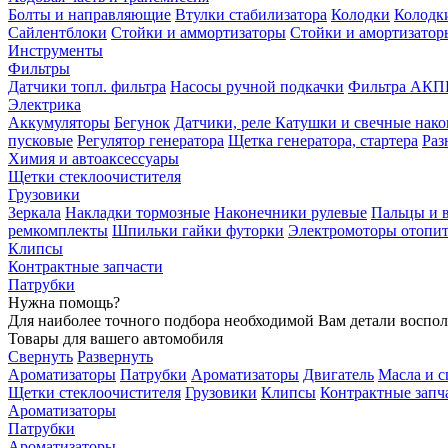
Болты и направляющие
Втулки стабилизатора
Колодки
Колодк
Сайлентблоки
Стойки и аммортизаторы
Стойки и амортизатор
Инструменты
Фильтры
Датчики топл. фильтра
Насосы ручной подкачки
Фильтра АКП
Электрика
Аккумуляторы
Бегунок
Датчики, реле
Катушки и свечные нак
пусковые
Регулятор генератора
Щетка генератора, стартера
Раз
Химия и автоаксессуары
Щетки стеклоочистителя
Грузовики
Зеркала
Накладки тормозные
Наконечники рулевые
Пальцы и 
ремкомплекты
Шпильки гайки футорки
Электромоторы отопит
Клипсы
Контрактные запчасти
Патрубки
Нужна помощь?
Для наиболее точного подбора необходимой Вам детали воспо
Товары для вашего автомобиля
Свернуть
Развернуть
Ароматизаторы
Патрубки
Ароматизаторы
Двигатель
Масла и 
Щетки стеклоочистителя
Грузовики
Клипсы
Контрактные запч
Ароматизаторы
Патрубки
Ароматизаторы