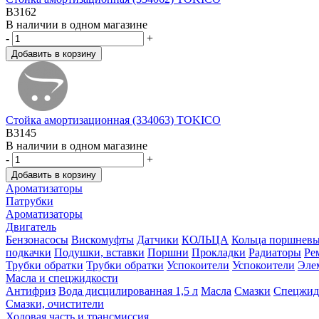
B3162
В наличии в одном магазине
-
+
Стойка амортизационная (334063) TOKICO
B3145
В наличии в одном магазине
-
+
Ароматизаторы
Патрубки
Ароматизаторы
Двигатель
Бензонасосы
Вискомуфты
Датчики
КОЛЬЦА
Кольца поршнев
подкачки
Подушки, вставки
Поршни
Прокладки
Радиаторы
Ре
Трубки обратки
Трубки обратки
Успокоители
Успокоители
Элем
Масла и спецжидкости
Антифриз
Вода дисцилированная 1,5 л
Масла
Смазки
Спецжид
Смазки, очистители
Ходовая часть и трансмиссия