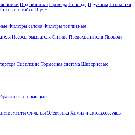
тбойники
Подшипники
Привода
Привода
Пружины
Пыльники
пильки и гайки
Шрус
ные
Фильтры салона
Фильтры топливные
ателя
Насосы омывателя
Оптика
Предохранители
Провода
тартера
Сцепление
Тормозная система
Шкворневые
братиться за помощью
нструменты
Фильтры
Электрика
Химия и автоаксессуары