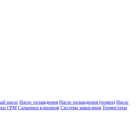
ый насос
Насос охлаждения
Насос охлаждения (помпа)
Насос
ики ГРМ
Сальники клапанов
Система зажигания
Термостаты