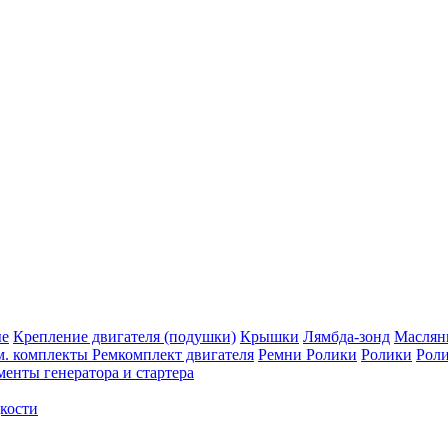
ые
Крепление двигателя (подушки)
Крышки
Лямбда-зонд
Маслян
м. комплекты
Ремкомплект двигателя
Ремни
Ролики
Ролики
Рол
енты генератора и стартера
кости