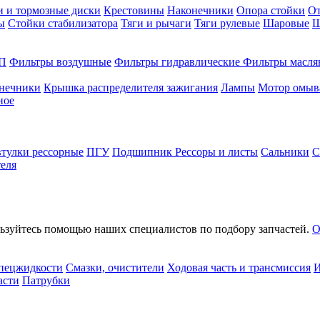
и и тормозные диски
Крестовины
Наконечники
Опора стойки
О
ы
Стойки стабилизатора
Тяги и рычаги
Тяги рулевые
Шаровые
Ш
П
Фильтры воздушные
Фильтры гидравлические
Фильтры масля
онечники
Крышка распределителя зажигания
Лампы
Мотор омыв
ное
втулки рессорные
ПГУ
Подшипник
Рессоры и листы
Сальники
С
еля
льзуйтесь помощью наших специалистов по подбору запчастей.
О
спецжидкости
Смазки, очистители
Ходовая часть и трансмиссия
И
асти
Патрубки